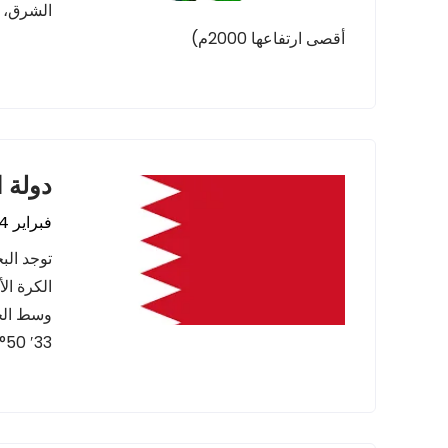
الشرق، س
أقصى ارتفاعها 2000م)
دولة ا
فبراير 14, 2024
توجد الب
الكرة ال
33′ 50° شرقاً