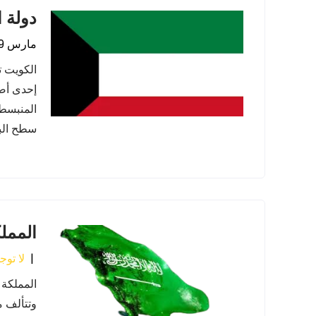
دولة 
مارس 9, 2024
الكويت ت
إحدى أصغ
المنبسطة
سطح البح
المملك
|
لا توج
المملكة 
وتتألف م