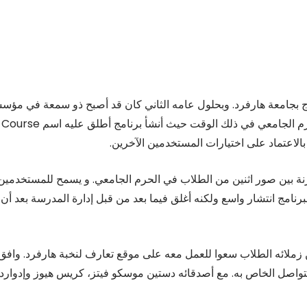
 أكسترا عام 2002، التحق زوكربيرج بجامعة هارفرد. وبحلول عامه الثاني كان قد أصبح ذو سمعة في مؤ
TVY Leage، كما كان يذهب إلى مطور البرمجيات. في الحرم الجامعي في ذلك الوقت حيث أنشأ برنامج أطلق عليه اسم Course
 برنامج يستخدم للمقارنة بين صور اثنين من الطلاب في الحرم الجامعي. و يسمح للمستخدمين
برنامج انتشار واسع ولكنه أغلق فيما بعد من قبل إدارة المدرسة بعد أن
ن زملائه الطلاب سعوا للعمل معه على موقع تعارف لنخبة هارفرد. وافق
اصل الخاص به. مع أصدقائه دستين موسكو فيتز، كريس هيوز وإدوارد