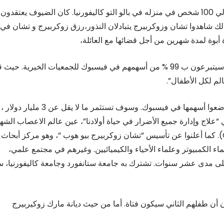
تزوج زوكربيرج من صديقته القديمة برسيلا تشان، تجمع حوالي 100 شخص في منزله في بالو التو كاليفورنيا. كان الضيوف يعتقدون
لك شاهدوا تشان وزوكربيرج يتبادلان النذور،رزق زوكربيرج و تشان في
تعهد زوكربيرج وزوجته، في رسالة مفتوحة إلى ابنتهم بأنهم سيتبرعون ب 99 % من أسهمهم في فيسبوك للجمعيات الخيرية. حيث
الم لكل الأطفال”.
أعلن الزوجان في أيلول 2016 عن مبادرتهم ( CZT ) التي وضعوا أسهمها في فيسبوك. وسوف تستثمر ما لا 
علاج وإدارة جميع الأضرار في حياة أولادنا”، عين عالم الاعصاب الشه
كوري بارجمان. من جامعة روكفلر كرئيس العلوم في (CZT). كما أعلنوا عن تأسيس “تشان زوكربيرج بيو هوب “، وهو مركز أبحاث
الكمبيوتر وعلماء الأحياء والكيميائيين. وغيرهم في مجتمع علمي،
ويل أولي قدره 600 مليون دولار على مدى عشر سنوات. تشترك به جامعة ستانفورد وجامعة كاليفورنيا،
 أن طفلهم الثاني سيكون فتاة. أما من حيث ديانة مارك زوكيربيرج