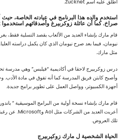
أطلق عليه اسم Zucknet.
استخدم والده هذا البرنامج في عيادته الخاصة، حيث
صراخ. كما أن عائلة زوكربيرغ وأصدقائهم استخدموا Zucknet للتواصل فيما بينهم.
قام مارك بإنشاء العديد من الألعاب بقصد التسلية فقط، ب
نيومان، فيما بعد صرح نيومان الذي كان يكمل دراسته العلي
مثل مارك.
درس زوكربيرج لاحقا في أكاديمية “فيلبس” وهي مدرسة تح
وأصبح كابتن فريق المدرسة كما أنه تفوق في مادة الأدب. 
أجهزة الكمبيوتر، وواصل العمل على تطوير برامج جديدة.
قام مارك بإنشاء نسخة أولية من البرامج الموسيقية ” باندور
أعربت العديد 
تلك العروض.
الحياة الشخصية ل مارك زوكيربيرج