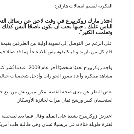
الفكرية لقسم اتصالات هارفرد.
اعتذر مارك زوكربيرغ في وقت لاحق عن رسائل التجريم
الناس عليك . حينها يجب أن تكون ناضجًا أليس كذلك 
وتعلمت الكثير”.
قام كل من ناريند و فينكليفوسيس بالادعاء أنهما قد ضللا فيم
واجه زوكربيرج تحديًا ش
مشاهد مبتكرة وأعاد تصور الحوارات وأدخل شخصيات خيالية
استحسان كبير ورشح ثمان مرات لجائزة الأوسكار.
لفترة طويلة فتاة تدعى بريسيلا تشان وهي طالبة طب أمريكية 