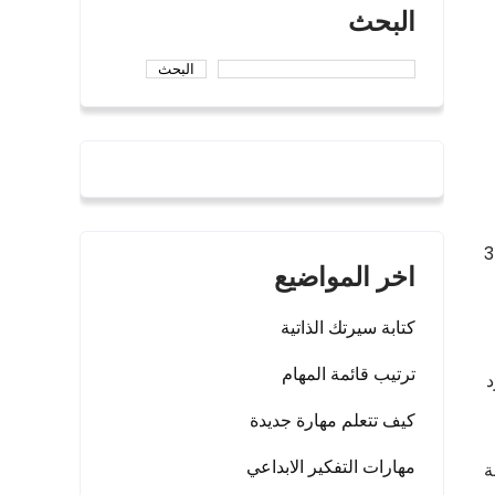
البحث
البحث
علت من زوكربيرج مليارديرًا.وصنف من قبل فوربس في المركز 35
اخر المواضيع
كتابة سيرتك الذاتية
ترتيب قائمة المهام
د
كيف تتعلم مهارة جديدة
مهارات التفكير الابداعي
ج مراسلة