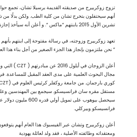
أنهم سيحتفلون بتخرج تشان من كلية الطب. ولكن بدلًا من ذ
تشرين الأول 2015 بابنتهم “ماكس “. و أعلن أنه سيأخذ إجازة أبوة لمدة شهرين من أجل قضائها مع العائلة،
” نحن ملتزمون بإنجاز هذا الجزء الصغير من أجل بناء هذا الع
مجال البحوث العلمية على مدى العقد المقبل للمساعدة. في “
مستقل مقره سان فرانسيسكو. سيجمع بين المهندسين وعلماء 
سيحصل بيوهوب على تم
فرانسيسكو وبيركلي.
أعلن زوكربيرج وتشان عبر الفيسبوك هذا العام أنهم يتوقعون
ومعتقداته وطائفته الأصلية ، فقد ولد لعائلة يهودية