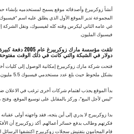
أنشأ زوكربيرغ وأصدقائه موقع يسمح لمستخدميه بإنشاء حس
فيسبوك المليون.
دولار في الشبكة والتي كانت في ذلك الوقت مفتوحة فقط لطل
فتحت شركة مارك زوكربيرغ إمكانية الوصول إلى كليات أخرى
بشكل ملحوظ حيث بلغ عدد مستخدمي فيسبوك 5.5 مليون شخص في كانون الأول 2005.
“ليس لأجل البيع”، وركز بالمقابل على توسيع الموقع، وفتح
فكرتهم وطالب بدفع خسائر أعمالهم. أكد زوكربيرج أن الأفك
قام المحامون بتفتيش سجلات زوكربيرج اكتشفوا الرسائل الت