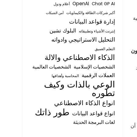
OpenAI
Chat GP AI
أعلام ودول
أكبر شركات الطاقة والكيماويات
أمن الشبكات
يرغ الكلية
إدارة قواعد البيانات
البلوك تشين
إنترنت الأشياء وتطبيقاته
التحليل الاستراتيجي وادواته
تنرز الاستثمارية . استثمرت أسيل 12.7 مليون
التعلم العميق
الذكاء الاصطناعي والالة
الشخصيات الإسلامية
الشخصيات العالمية
العملات الرقمية
المحاسبة وأهدافها
الوعي بالذات وكيف
تطوره
ح
انواع الذكاء الاصطناعي
طور ذاتك
انواع قواعد البيانات
لغات البرمجة الحديثة
 أن