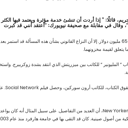
، قائلًا: ” إذا أردت أن تنشئ خدمة مؤثرة ويعتمد فيها الكثر
“، وقال في مقابلة مع صحيفة نيويورك: “أعتقد أنني قد كبرت
على الرغم من التوصل إلى تسوية أولية بين الطرفين بقيمة 65 مليون دولار. إلا أن النزاع القانوني بشأن هذه المسألة قد استمر ب
ا يتعلق لقيمة مخزونهما.
خصيًا آخر عام 2009، عندما نُشر كتاب ” المليونير ” للكاتب بين ميزريتش الذي انتقد بشدة زوكربيرج. واس
.
بغض النظر عن مدى صحة القصة تمكن ميزريتش من بيع حقوق الكتاب، 
اعترض زوكربيرج بشدة على الفيلم وقال فيما بعد لصحيفة New Yorker، أن العديد من التفاصيل. على سبيل المثال أنه كان يواعد
من أصول صينية. كان قد التقى بها في جامعة هارفرد منذ عام 2003.