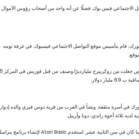
صل الاجتماعي فيس بوك. فضلًا عن أنه واحد من أصحاب رؤوس الأموال
ر 1984 في وايت يليز في نيويورك، قام بتأسيس موقع التواصل الاجتماعي فيسبوك. في غرفة نومه
وقع.
قاعدة المستخدمين التي نمت إلى أكثر من 250 مليون شخص ج
6 مليار دولار.
ار عام 1984 في وايت بليز، نيويورك في أسرة مثقفة. ونشأ في القرب من قرية دوس فيري والده إدوار
ديه ثلاثة أخوة راندي، دونا وأرييل.
طور مارك اهتمامه في مجال الكمبيوتر في سن مبكرة عندما كان في سن الثانية عشر. استخدم Atari Basic لإنشاء برنام