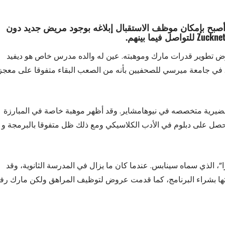
 أصبح بإمكان موظف الاستقبال إبلاغه بوجود مريض جديد دون
غرض تطوير قدرات مارك وموهبته. عين له والده مدرس خاص هو ديفيد
ا. في جامعة ميرسي للصحفيين بأنه من الصعب البقاء متفوقا على معجز
ضيرية متخصصه في نيوهامشاير. وقد أظهر موهبة خاصة في المبارزة
وحصل على دبلوم في الأدب الكلاسيكي ومع ذلك ظل متفوقا بالبرمجة و
ا”، الذي سماه سينابس. عندما كان ما يزال في المدرسة الثانوية، وقد
من الشركات مثل Aol وMicrosoft. عن رغبتها بشراء البرنامج، كما قدمت عروض لتوظيف المراهق ولكن مارك