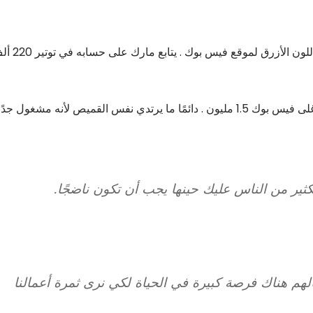
يعاني مارك من عمى اللونين الأخضر والأحمر، ولذلك اختار اللون الأزرق لموقع
يملك كلبًا اسمه Beast ويبلغ عدد الإعجابات بصفحة الكلب غلى فيس بوك 1.5 مليون . دائمًا ما يرتدي نفس القميص لأنه مشغول جدً
كثير من الناس عليك حينها يجب أن تكون ناضجًا.
لهم هناك فرصة كبيرة في الحياة لكي نرى ثمرة أعمالنا