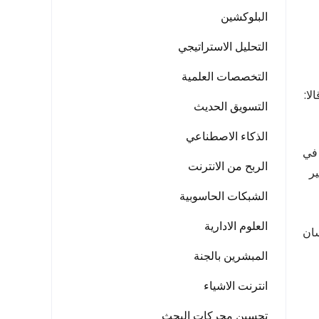
البلوكشين
التحليل الاستراتيجي
التخصصات العلمية
 قالا:
التسويق الحديث
الذكاء الاصطناعي
يقل عن 3 مليار دولار ، في
الربح من الانترنت
ير
الشبكات الحاسوبية
العلوم الادارية
 سان
المبشرين بالجنة
انترنت الاشياء
تحسين محركات البحث