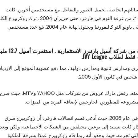
اباتهم الخاصة، تحميل الصور والتفاعل مع مستخدمين أخرين. كانت
المجموعة تدير الموقع الأول الذي يطلق عليه اسم “فيسبوك “، من غرفة النوم في هارفرد حتى حزيران 2004 . ترك زوكرب
غي عامه الثاني ليكرس وقته كله لفيسبوك، ونقل الشركة إلى باولو آلتو كاليفورنيا وبحلول نهاية عام 2004. بلغ عدد مستخدمي
تلقت مؤسسة مارك زوكربيرغ عام 2005 دفعة كبيرة من شركة أسيل بار
اب IVY League.
 ومدارس ثانوية ومدارس دولية . مما دفع عضوية الموقع إلى الازدياد
بدأ الموقع يجذب اهتمام شركات أخرى ترغب في الاعلان ضمنه، رفض مارك عروض من شركات مثل YAHOO وMTV. حيث صر
 مشروعه للمطورين الخارجيين لإضافة المزيد من الميزات.
بدا زوكربيرج لا يدري إلى أين يتجه، فقد واجهته أولى عقباته في عام 2006. حيث أدعى قسم اتصالات هارفرد أن زوكربيرج سرق
ار كانت تستند إلى نوعين مختلفين من الشيكات الاجتماعية. ولكن وبعد
ي تجرمه. حيث وجدوا أنه ربما قام زوكربيرج عمدًا بسرقة الملكية