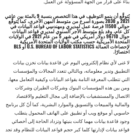
بناءً على قرار من الجهة المسؤولة عن العمل.
يُتوقَّع أن ينمو التوظيف في هذا التخصص بنسبة 9 بالمئة بين عامَي
2021 و 2030 بصورة أسرع من متوسط المهن الأخرى، كما يُتوقَّع
حوالي 11500 فرصة عمل لمديرِي ومهندسِي قواعد البيانات في
كل عام، وقد بلغ متوسط الأجر السنوي لمديرِي قواعد البيانات
حوال 96710 دولار أمريكي في شهر 5 من عام 2021 في الولايات
المتحدة الأمريكية حسب مكتب الولايات المتحدة الأمريكية
لإحصاءات العمالة U.S. BUREAU OF LABOR STATISTICS أو BLS
اختصارًا.
لا غنى لأي نظام إلكتروني اليوم عن قاعدة بيانات تخزن بيانات
التطبيق وتدير معلوماته، وبالتالي تتعدد المجالات والمؤسسات
التي تتطلب المعرفة التامة بقواعد البيانات وكيفية التعامل معها،
ومن بين هذه المؤسسات البنوك وشركات الطيران وشركات
الاتصال والمستشفيات بالإضافة إلى مجال التعليم والاقتصاد
والمالية والمبيعات والتسويق والموارد البشرية، كما أنّ كل برنامج
حاسوبي أو موقع ويب أو تطبيق على الهاتف المحمول يتطلب
وجود قاعدة بيانات مهما كانت بنيتها وتزداد الحاجة إلى أخصائي
قواعد بيانات لإدارتها كلما كبر حجم قواعد البيانات للنظام وقد تجد