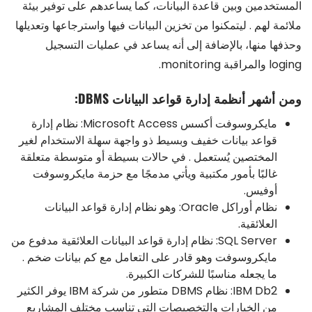
المستخدمين وبين قاعدة البيانات، كما يساعدهم على توفير بيئة
ملائمة لهم . ليتمكنوا من تخزين البيانات فيها واسترجاعها وتعديلها
وحذفها منها، بالإضافة إلى أنه يساعد في عمليات التسجيل
loging والمراقبة monitoring.
ومن أشهر أنظمة إدارة قواعد البيانات DBMS:
مايكروسوفت أكسس Microsoft Access: نظام إدارة
قواعد بيانات خفيف وبسيط ذو واجهة سهلة الاستخدام لغير
المختصين يُستعمل . في حالات بسيطة أو متوسطة متعلقة
غالبًا بأمور مكتبية ويأتي مدمجًا مع حزمة مايكروسوفت
أوفيس.
نظام أوراكل Oracle: وهو نظام إدارة قواعد البيانات
العلائقية.
SQL Server: نظام إدارة قواعد البيانات العلائقية مدفوع من
مايكروسوفت وهو قادر على التعامل مع كم بيانات ضخم .
ما يجعله مناسبًا للشركات الكبيرة.
IBM Db2: نظام DBMS متطور من شركة IBM يوفر الكثير
من الخيارات والتخصيصات التي تناسب مختلف المشاريع