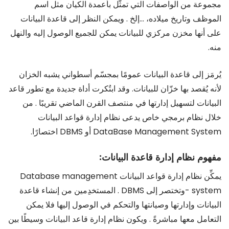
مجموعة من الواصفات التي تمثَّل بأعمدة الكيان مثل اسم
الموظف وتاريخ ميلاده، …إلخ . ويمكن النظر إلى قاعدة البيانات
على أنها مخزن مركزي للبيانات يمكن للجميع الوصول إليه والنهل
منه.
يُرمَز إلى قاعدة البيانات عمومًا بمجسّم أسطواني يشبه الخزان
لأنه يُقصد بها خزّان للبيانات. وقد ابتُكرت أداة جديدة مع تطور قاعد
البيانات لتسهيل إدارتها في منتصف القرن الماضي تقريبًا . من
خلال نظام برمجي خاص يدعى نظام إدارة قواعد البيانات
DataBase Management System أو DBMS اختصارًا.
مفهوم نظام إدارة قاعدة البيانات:
يمكِّن نظام إدارة قواعد البيانات Database management
system -وتختصر إلى DBMS . المستخدِمين من إنشاء قاعدة
البيانات وإدارتها وصيانتها والتحكم في الوصول إليها فلا يمكن
التعامل معها مباشرةً . ويكون نظام إدارة قاعد البيانات وسيطًا بين