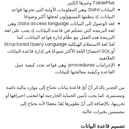
TablePlus وغيرها الكثير.
البيانات Data: وهي المعلومات الأولية التي تخزنها قواعد
البيانات، إذ ينظمها المسؤولون لجعلها أكثر وضوحًا.
لغة الوصول إلى البيانات Data access language: وهي
لغة البرمجة التي تتحكم في قاعدة البيانات، إذ يجب على لغة
البرمجة هذه العمل مع نظام إدارة قواعد البيانات، كما
تُعَدّ لغة الاستعلام الهيكلية Structured Query Language
أو SQL اختصارًا اللغة الأكثر شيوعًا في إدارة قاعدة البيانات
العلائقية.
الإجرائيات procedures: وهي قواعد تحدد كيفية عمل
القاعدة وكيفية معالجتها للبيانات.
من الجدير بالذكر أنّ أيّ قاعدة بيانات تحتاج إلى موارد مالية دائمة
ومستمرة، كما يجب تأمين الحماية الخارجية لها لتجنب اختراقها أو
تخريبها، بالإضافة إلى أنّ تطويرها يُعَدّ معقدًا لأنه يحتاج إلى
مصممين بخبرات عالية.
تصميم قاعدة البيانات