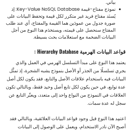
بياني.
نموذج مفتاح-قيمة Key-Value NoSQL Database: إذ
يُسنَد مفتاح فريد غير متكرر لكل قيمة وتحفظ البيانات على
صورة جدول من عمودَين هما القيمة والمفتاح، أي عند طلب
المفتاح سنحصل على قيمته، ويستخدَم هذا النوع من أجل
البيانات الضخمة مع استعلامات بحث بسيطة.
قواعد البيانات الهرمية Hierarchy Database :
يعتمد هذا النوع على مبدأ التسلسل الهرمي في العمل والذي
يجري تسلسلًا من الجذر أو الأصل بنموذج يشبه الشجرة، إذ تمثَّل
البيانات فيه باستخدام علاقات الأصل والتابع، فقد يكون لكل أصل
عدة توابع، في حين يكون لكل تابع أصل وحيد فقط، وبالتالي تكون
العلاقات في النموذج من النواع واحد إلى متعدد، ويعبِّر التابع عن
سجل له عدة سمات.
اعتمِد هذا النوع قبل وجود قواعد البيانات العلائقية، وبالتالي فقد
أصبح الآن نادر الاستخدام، ويعمل على الوصول إلى البيانات