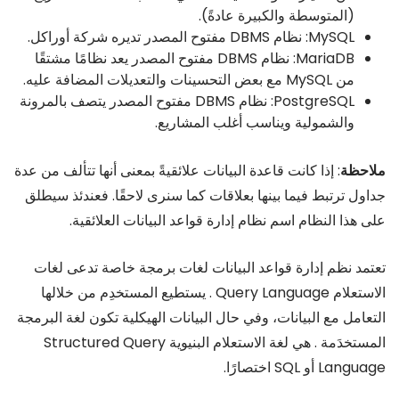
(المتوسطة والكبيرة عادةً).
MySQL: نظام DBMS مفتوح المصدر تديره شركة أوراكل.
MariaDB: نظام DBMS مفتوح المصدر يعد نظامًا مشتقًا
من MySQL مع بعض التحسينات والتعديلات المضافة عليه.
PostgreSQL: نظام DBMS مفتوح المصدر يتصف بالمرونة
والشمولية ويناسب أغلب المشاريع.
ملاحظة
: إذا كانت قاعدة البيانات علائقيةً بمعنى أنها تتألف من عدة
جداول ترتبط فيما بينها بعلاقات كما سنرى لاحقًا. فعندئذ سيطلق
على هذا النظام اسم نظام إدارة قواعد البيانات العلائقية.
تعتمد نظم إدارة قواعد البيانات لغات برمجة خاصة تدعى لغات
الاستعلام Query Language . يستطيع المستخدِم من خلالها
التعامل مع البيانات، وفي حال البيانات الهيكلية تكون لغة البرمجة
المستخدَمة . هي لغة الاستعلام البنيوية Structured Query
Language أو SQL اختصارًا.