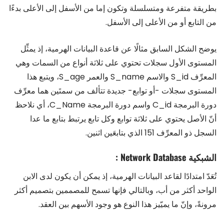
بطريقة متفرعة ومتسلسلة وتكون إما من الأسفل إلى الأعلى بدءًا
من التابع أو من الأعلى إلى الأسفل.
يوضح الشكل السابق مثالًا عن قاعدة البيانات الهرمية، إذ يمثِّل
المستوى الأول سجلات تحتوي على ثلاثة أنواع من السمات وهي
المعرِّف S_id والاسم S_name والعمر S_age، ويتبع هذا
المستوى سجلات -أو توابع- جديدة تتألف من سمتَين هما معرِّف
دورة البرمجة C_id واسم دورة البرمجة C_Name، أي نلاحظ
أنّ الأصل يحتوي على ثلاثة توابع وكل تابع يرتبط بتابع ما عدا
السجل ذو المعرِّف 151 الذي بتابعَين اثنين.
الشبكية Network Database :
تُعَدّ امتدادًا لقاعد البيانات الهرمية، إذ يمكن أن يكون لدى الابن
الواحد أكثر من أب، وبالتالي فإنها تسمح للمصممين بتصميم أكثر
مرونةً، وإنّ ما يميّيز هذا النوع هو وجود الأسهم بين العقد.