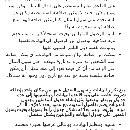
على القاعدة تجبر المستخدِم على إدخال البيانات وفق نمط
ونوع معيّن. بحيث لا يمكن إضافة سلسلة نصية مكان عمر
المستخدِم على سبيل المثال. كما يمكن إضافة قيود تمنع
إضافة قيمة موجودة مسبقًا.
تأمين الوصول المتزامن، بحيث تسمح لأكثر من مستخدِم
لديه صلاحية الوصول من الوصول إلى البيانات نفسها .
وبالوقت نفسه دون التأثير السلبي عليها.
تمكنك من إضافة أنواع متنوعة من البيانات، أي يمكن إضافة
اسم الشخص مع عمره مع تاريخ ميلاده . على سبيل المثال
على الرغم من أنّ كل قيمة تعود إلى نمط معيّن، أي يمكن
إضافة سلسلة نصية مع عدد مع تاريخ دون وجود أية مشاكل.
منع تكرار البيانات وتسهيل التعديل عليها من مكان واحد بإضافة
شروط خاصة على بنية قاعدة البيانات أو بتقسيمها إلى عدة
جداول وربطها ببعضها مثل إنشاء جدول للمؤلفين وجدول
للمدونات يضم تفاصيل المدونة مع عمود يحدد مُعرِّف ID كل
مؤلف ويُربط بينهما بعلاقة تشكل جدول رابط بسهولة بحيث يسهل
التعديل على جدول البيانات والمؤلفين بشكل منفصل.
تنسيق وتنظيم البيانات، وبالتالي عرضها بصورة منظمة