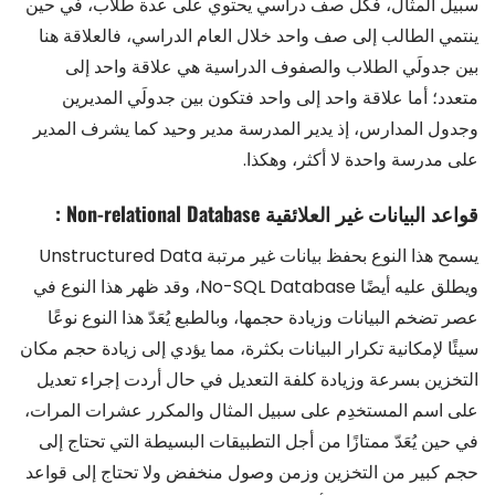
سبيل المثال، فكل صف دراسي يحتوي على عدة طلاب، في حين
ينتمي الطالب إلى صف واحد خلال العام الدراسي، فالعلاقة هنا
بين جدولَي الطلاب والصفوف الدراسية هي علاقة واحد إلى
متعدد؛ أما علاقة واحد إلى واحد فتكون بين جدولَي المديرين
وجدول المدارس، إذ يدير المدرسة مدير وحيد كما يشرف المدير
على مدرسة واحدة لا أكثر، وهكذا.
قواعد البيانات غير العلائقية Non-relational Database :
يسمح هذا النوع بحفظ بيانات غير مرتبة Unstructured Data
ويطلق عليه أيضًا No-SQL Database، وقد ظهر هذا النوع في
عصر تضخم البيانات وزيادة حجمها، وبالطبع يُعَدّ هذا النوع نوعًا
سيئًا لإمكانية تكرار البيانات بكثرة، مما يؤدي إلى زيادة حجم مكان
التخزين بسرعة وزيادة كلفة التعديل في حال أردت إجراء تعديل
على اسم المستخدِم على سبيل المثال والمكرر عشرات المرات،
في حين يُعَدّ ممتازًا من أجل التطبيقات البسيطة التي تحتاج إلى
حجم كبير من التخزين وزمن وصول منخفض ولا تحتاج إلى قواعد