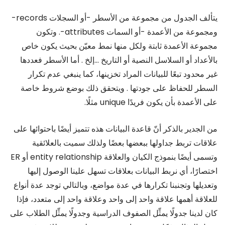
يتألف الجدول من مجموعة من الأسطر -أو السجلات records-
ومجموعة من الأعمدة -أو السمات attributes-. وتكون
مجموعة الأعمدة ثابتة ولكل منها نمط معيّن بحيث يكون خاص
بالأعداد أو السلاسل النصية أو التاريخ …إلخ . أما الأسطر فعددها
غير محدود تبعًا للبيانات المراد تخزينها، كما ينبغي عدم تكرار
السطر للحفاظ على جودتها . ويتحقق ذلك بوضع شروط خاصة
على الأعمدة بأن يكون فريدًا unique مثلًا.
من الجدير بالذكر أنّ قاعدة البيانات هذه تتميز أيضًا باحتوائها على
علاقات تربط جداولها ببعضها بعضًا ولذلك سميت بالعلائقية
وتسمى أيضًا بنموذج الكيان والعلاقة entity relationship أو ER
اختصارًا، أي نربط البيانات بعلاقات تسهل علينا الوصول إليها
وتعديلها وتجنبنا تكرارها في عدة مواضع، وبالتالي توجد عدة أنواع
للعلاقة أهمها علاقة واحد إلى واحد وعلاقة واحد إلى متعدد، فإذا
كان لدينا جدولًا يمثِّل الصفوف الدراسية وجدولًا يمثِّل الطلاب على