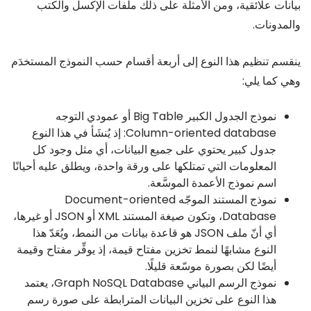
بيانات علائقية، ومن الأمثلة على ذلك ملفات الإكسل والكتب
والمدونات.
ينقسم تنظيم هذا النوع إلى أربعة أقسام حسب النموذج المستخدَم
وهي كما يلي:
نموذج الجدول الكبير Big Table أو عمودي التوجه
Column-oriented database: إذ يُنشَأ في هذا النوع
جدول كبير يحتوي على جميع البيانات، أي مثل وجود كل
المعلومات التي تمتلكها على ورقة واحدة، ويطلق عليه أحيانًا
اسم نموذج الأعمدة الموسَّعة.
نموذج المستند الموجّه Document-oriented
Database، وتكون صيغة المستند XML أو JSON أو غيرها،
أي أنّ ملف JSON هو قاعدة بيانات من النمط، ويُعَدّ هذا
النوع مشابهًا لنمط تخزين مفتاح قيمة، إذ يوفِّر مفتاح وقيمة
أيضًا لكن بصورة موسّعة قليلًا.
نموذج الرسم البياني Graph NoSQL Database، يعتمد
هذا النوع على تخزين البيانات المترابطة على صورة رسم