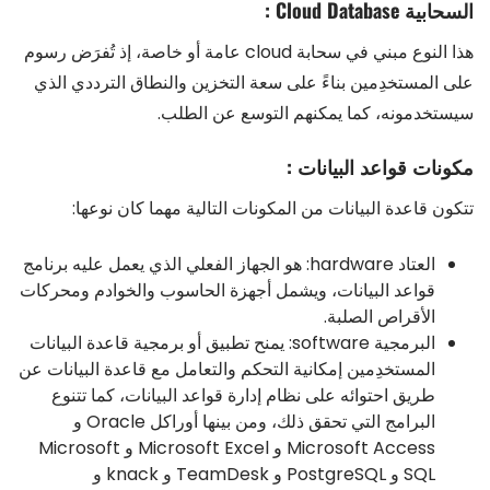
السحابية Cloud Database :
هذا النوع مبني في سحابة cloud عامة أو خاصة، إذ تُفرَض رسوم
على المستخدِمين بناءً على سعة التخزين والنطاق الترددي الذي
سيستخدمونه، كما يمكنهم التوسع عن الطلب.
مكونات قواعد البيانات :
تتكون قاعدة البيانات من المكونات التالية مهما كان نوعها:
العتاد hardware: هو الجهاز الفعلي الذي يعمل عليه برنامج
قواعد البيانات، ويشمل أجهزة الحاسوب والخوادم ومحركات
الأقراص الصلبة.
البرمجية software: يمنح تطبيق أو برمجية قاعدة البيانات
المستخدِمين إمكانية التحكم والتعامل مع قاعدة البيانات عن
طريق احتوائه على نظام إدارة قواعد البيانات، كما تتنوع
البرامج التي تحقق ذلك، ومن بينها أوراكل Oracle و
Microsoft Access و Microsoft Excel و Microsoft
SQL و PostgreSQL و TeamDesk و knack و