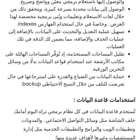
والوصول إليها باستعلام برمجي معيّن وواضح وصريح.
الوصول إلى بيانات محددة بسرعة كبيرة، ويتحقق ذلك من
خلال لغات الاستعلام وتعليمات وبُنى برمجية مخصصة لهذا
الغرض . وخاصةً في حال استخدام الفهارس indexes.
تسهيل عملية التعديل والتحديث على البيانات، بالإضافة إلى
عمليات الحذف والإضافة، مما يضمن لك الدقة في تلك
العمليات.
تقليل المساحات المستخدَمة، إذ تُوفَّر المساحات الهائلة على
مكاتب الأرشفة عند استخدام قواعد البيانات بدلًا من وسائل
التخزين الورقية.
حماية البيانات من الضياع والقدرة على استرجاعها في حال
تعرضت للتلف من خلال النسخ الاحتياطي backup.
استخدامات قاعدة البيانات :
تُستخدَم قاعدة البيانات في كل نظام برمجي تراه اليوم أمامك
خلف الشاشة مثل وسائل التواصل الاجتماعي . والمدونات
وتطبيقات الويب والبرامج والتطبيقات الخدمية مثل إدارة
المستشفيات وغيرها لأهداف عديدة منها: