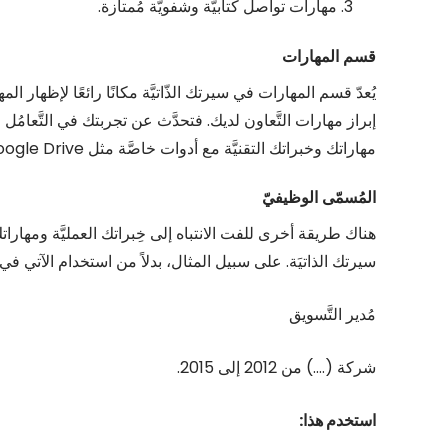
مهارات تواصل كتابيَّة وشفويَّة مُمتازة.
قسم المهارات
يُعدّ قسم المهارات في سيرتك الذّاتيَّة مكانًا رائعًا لإظهار ال
إبراز مهارات التَّعاون لديك. فتحدَّث عن تجربتك في التَّعامُ
مهاراتك وخبراتك التقنيَّة مع أدوات خاصَّة مثل Google Drive أو Zoom أو Trello أو Dropbox أو SharePoint.
المُسمّى الوظيفيّ
هناك طريقة أخرى للفت الانتباه إلى خِبراتك العمليَّة ومها
سيرتك الذاتيَة. على سبيل المثال، بدلاً من استخدام الآتي في
مُدير التَّسويق
شركة (….) من 2012 إلى 2015.
استخدم هذا: