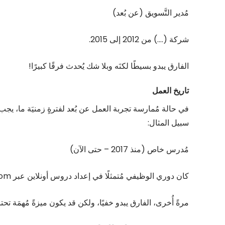
مُدير التَّسويق (عن بُعد)
شركة (….) من 2012 إلى 2015.
الفارق يبدو بسيطًا لكنَه وبلا شك يُحدث فرقًا كبيرًا!
تاريخ العمل
في حالة مُمارسة تجربة العمل عن بُعد لفترةٍ زمنيَة ما، يج
سبيل المثال:
مُدرس خاص (منذ 2017 – حتى الآن)
كان دوري الوظيفي مُتمثلًا في إعداد دروس أونلاين عبر Zoom لعددٍ من الطُلاب.
مرةً أُخرى، الفارق يبدو خفيًا، ولكن قد يكون ميزةً مُهمَة ت