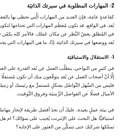
2- المهارات المطلوبة في سيرتك الذاتيَة
كقاعدةٍ عامَة، فإنَ العديد من المهارات الَّتي تحظى بها بالف
بُعد. في الواقع، قد تكون مُعظَم المهارات التي تحتاجها لتكون 
في المُطلق بغضّ النَّظر عن مكان عَمَلك، فالأمر كله يكمُن 
بُعد ووضعها في سيرتك الذاتيَة. إذًا، ما هي المهارات التي 
1- الاستقلال والاستباقيَة
في كثيرٍ من النواحي، يتطلّب العمل عن بُعد القدرة على العمل
إلَّا أنَّ أصحاب العمل عن بُعد يتوقّعون منك أن تكون مُستقلّا ب
فليس من السَّهل التَّواصُل بشكلٍ مُستمرٍّ مع رئيسك أو زم
الأميال فضلًا عن الفواصل الزَّمنيَة وفروق التَّوقيت.
في بيئة عملٍ بعيدة، عليكَ أن تجدَ أفضل طريقة لإنجاز مهامك 
استباقيًّا. هل البحث على الإنترنت يُجيب على سؤالك؟ ام ه
تمتلكها شركتك حتى تتمكَّن من العثور على الإجابة؟