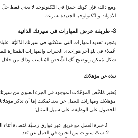
ومع ذلك، فإن كونك خبيرًا في التّكنولوجيا لا يعني فقط حلّ مُش
الأدوات والتّكنولوجيا الجديدة بسرعة.
3- طريقة عرض المهارات في سيرتك الذاتية
بمُجرَد تحديد المهارات التي ستكتُبها في سيرتك الذّاتيَّة، علي
عُملاء في بلدٍ آخر هو إحدى الخبرات والمهارات المُمتازة ل
شكل مُمكِن وتوضيح أنَّك الشَّخص المُناسب وذلك من خلال ت
نبذة عن مؤهلاتك
يُعتبر مُلخَّص المؤهّلات الموجود في الجزء العلوي من سيرتك الذ
مؤهلاتك ومهاراتك للعمل عن بعد. يُمكنك إمَا أن تذكر مؤهلاتك ب
للحصول على الوظيفة. على سبيل المثال:
خبرة العمل مع فريق عبر فوارق زمنيَّة مُتعددة أثناء ا
ستّ سنوات من الخِبرة في العمل عن بُعد.