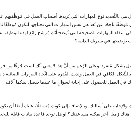
عل هي بالتَّحديد نوع المهارات التي يُريدها أصحاب العمل في مُوظَّفيهم ع
مُوظَفًا ناجحًا عن بُعد هي نفس المهارات التي تحتاجها لتكون مُوظَفًا ناج
في انتقاء المهارات الصحيحة التي تُوضح أنَك مُرشَح رائع لهذه الوظيفة 
يجب توضيحها في سيرتك الذاتية؟
 بشكل مُنفرد. وعلى الرَّغم من أنَّ هذا لا يعني أنَّك لست جُزءًا من فر
الشَّكل الكافي في العمل ولديك القُدرة على اتِّخاذ القرارات الصائبة ذاتيًّا
يلك في العمل للحصول على إجابة لسؤالٍ ما عندما يفصل بينكما آلاف
والإجابة على أسئلتك. وبالإضافة إلى كونك مُستقِلًا، عليك أيضًا أن تكون
ل هناك زميل آخر يمكنه مساعدتك؟ او هل توجد قاعدة بيانات قابلة للبح