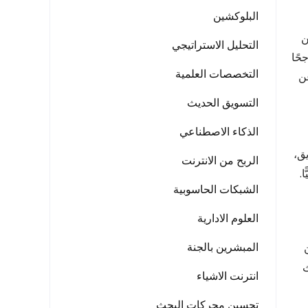
البلوكشين
ن
التحليل الاستراتيجي
حًا
التخصصات العلمية
عن
التسويق الحديث
الذكاء الاصطناعي
يق،
الربح من الانترنت
.
الشبكات الحاسوبية
العلوم الادارية
المبشرين بالجنة
ث
انترنت الاشياء
تحسين محركات البحث