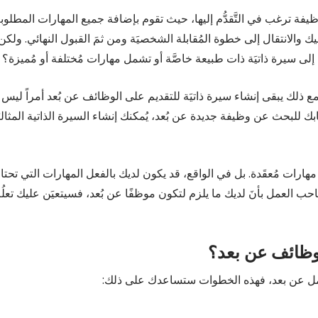
 وظيفة ترغب في التَّقدُّم إليها، حيث تقوم بإضافة جميع المهارات المطلوب
ك والانتقال إلى خطوة المُقابلة الشخصيَة ومن ثمَ القبول النهائي. ولكن
لى سيرة ذاتيَة ذات طبيعة خاصَّة أو تشمل مهارات مُختلفة أو مُميزة؟
ع ذلك يبقى إنشاء سيرة ذاتيَة للتقديم على الوظائف عن بُعد أمراً ليس
 للبحث عن وظيفة جديدة عن بُعد، يُمكنك إنشاء السيرة الذاتية المثاليَ
مهارات مُعقَدة. بل في الواقع، قد يكون لديك بالفعل المهارات التي تحتا
صاحب العمل بأنَ لديك ما يلزم لتكون موظفًا عن بُعد، فسيتعيَن عليك تعلُ
لوظائف عن بعد؟
 يعمل عن بعد، فهذه الخطوات ستساعدك على ذلك: