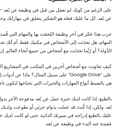
على الرغم من كونك لم تعمَل من قبل في وظيفة عن بُعد – فص
عن بُعد. كل ما عليك فعله هو التفكير بتعمُق في مهاراتك وخبرا
جرب هذا: فكر في آخر وظيفة التَحقت بها والمهام التي قُمت ب
المهام، هل تحدَثت إلى الأشخاص في مكتبك فقط. أم أنَك تحد
الدَّولة؟ أو رُبَّما تحدَثت مع أشخاص من جميع أنحاء العالم. إ
كيف تعاونت مع أشخاص آخرين في المكتب في المشاريع المُش
على “Google Drive” على سبيل المثال؟ ما
هي بالضبط أنواع المهارات والخبرات التي تحتاجها لتكون نا
بالطبع، إذا كانت لديك خبرة عمل عن بُعد مدفوعة الأجر بدو
بُعد. ولكن، إذا كُنتَ قد عملت بدوام جزئي أو تطوعت ولديك
عليك بالطبع إدراجه في سيرتك الذاتية. حتى لو كانت لديك خب
مُفيدة عند البدء في وظيفة عن بُعد.