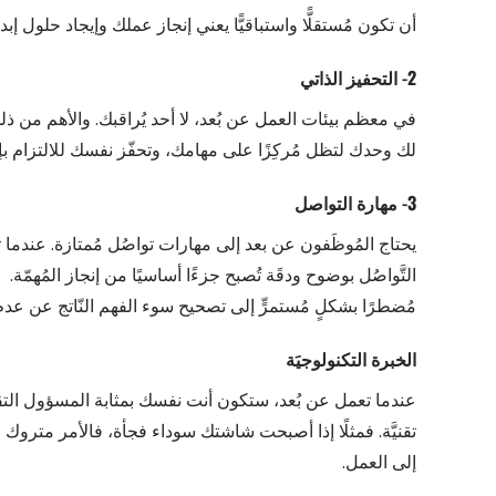
أن تكون مُستقلًّا واستباقيًّا يعني إنجاز عملك وإيجاد حلول إبد
2- التحفيز الذاتي
في معظم بيئات العمل عن بُعد، لا أحد يُراقبك. والأهم من ذلك، 
لك وحدك لتظل مُركِزًا على مهامك، وتحفّز نفسك للالتزام بإ
3- مهارة التواصل
يحتاج المُوظَفون عن بعد إلى مهارات تواصُل مُمتازة. عندما
التَّواصُل بوضوح ودقَة تُصبح جزءًا أساسيًا من إنجاز المُهمّ
مُضطرًا بشكلٍ مُستمرٍّ إلى تصحيح سوء الفهم النّاتج عن عدم ا
الخبرة التكنولوجيَة
عندما تعمل عن بُعد، ستكون أنت نفسك بمثابة المسؤول التقن
تقنيَّة. فمثلًا إذا أصبحت شاشتك سوداء فجأة، فالأمر متروك
إلى العمل.