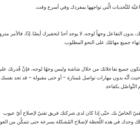
اعيَّة للتَّحديات الَّتي تواجهها بمفردك وفي أسرع وقت.
بدون التفاعل وجهاً لوجه، لا يوجد أحدٌ لتحفيزك أيضًا. إذًا، فالأمر مترو
نهاء جميع مهامّك على النحو المطلوب.
 تكون جميع تفاعلاتك من خلال شاشة وليس وجهًا لوجه، فإنَّ قُدرتك عل
ة. حيث أنَّه بدون مهارات تواصل مُمتازة – أو حتى مقبولة – قد تجد نفسك
لتَّواصُل بكفاءة.
يّ الخاصّ بك. حتّى إذا كان لدى شركتك فريق تقنيّ لإصلاح أيّ عيوب
 لك وحدك في هذه اللَّحظة لإصلاح المُشكلة بسرعة حتى تتمكَّن من العو