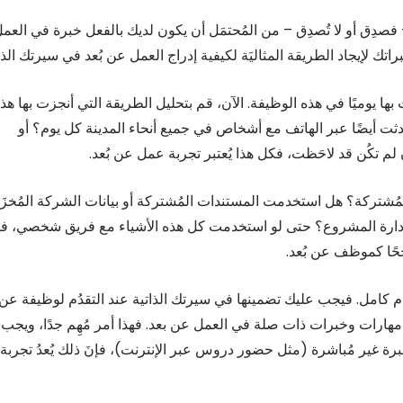
دِق أو لا تُصدِق – من المُحتمَل أن يكون لديك بالفعل خبرة في العم
تك لإيجاد الطريقة المثاليَة لكيفية إدراج العمل عن بُعد في سيرتك الذات
ها يوميًا في هذه الوظيفة. الآن، قم بتحليل الطريقة التي أنجزت بها هذ
ثت أيضًا عبر الهاتف مع أشخاص في جميع أنحاء المدينة كل يوم؟ أو
ن لم تكُن قد لاحَظت، فكل هذا يُعتبر تجربة عمل عن بُعد.
تركة؟ هل استخدمت المستندات المُشتركة أو بيانات الشركة المُخزَن
ذا عن أدوات إدارة المشروع؟ حتى لو استخدمت كل هذه الأشياء مع فريق شخصي، ف
جحًا كموظف عن بُعد.
ام كامل. فيجب عليك تضمينها في سيرتك الذاتية عند التقدُم لوظيفة عن
 مهارات وخبرات ذات صلة في العمل عن بعد. فهذا أمر مُهِم جدًا، ويجب
رة غير مُباشرة (مثل حضور دروس عبر الإنترنت)، فإنَ ذلك يُعدُ تجربة