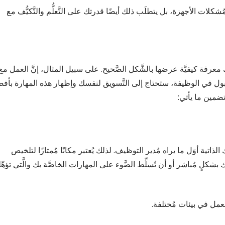
كلات الأجهزة، بل يتطلَب ذلك أيضًا قدرتك على التَّعلُّم والتَّكيُّف مع
ك معرفة كيفيَّة عرضها بالشَّكل الصَّحيح. على سبيل المثال، إنَّ العمل مع
لقبول في الوظيفة، ستحتاج إلى التَّسويق لنفسك وإظهار هذه المهارة بأف
ضمين ما يأتي:
اتية أوَل ما يراه مُدير التوظيف. لذلك يُعتبر مكانًا مُمتازًا لتلخيص
شكلٍ مُباشر أو أن تُسلِّط الضَّوء على المهارات الخاصَّة بك والَّتي تؤهّ
لعمل في بيئات مُختلفة.