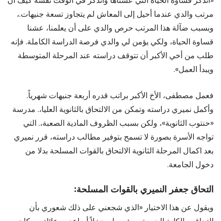
«أتذكر قساوة الحياة التي عشناها وأتذكر في الوقت نفسه كيف أن
مرتب والدي عندما أحيل إلى المعاش لم يتجاوز تسعة جنيهات.،
وبسبب ضآلة هذا المرتب حرص والدي على أن يعلمنا، عشنا
قساوة الحياة، ولكي يؤمن لي والدي فرصة الدراسة الكاملة. فإنه
طلب من أخي الأكبر أن تتوقف دراسته عند المرحلة المتوسطة
ويبدأ العمل».
فعمل مصطفى، الأخ الأكبر براتب قدره أربعة جنيهات شهرياً.
وأكمل نميري دراسته وتمكن من الالتحاق بالثانوية العليا،. مدرسة
«حنتوب الثانوية»، ولكن بسبب الظروف المادية الصعبة،. التي
تواجه الأسرة بصورة لا تسمح بتوفير مطالب دراسته، قرر نميري
بعد اكمال المرحلة الثانوية الالتحاق بالقوات المسلحة بدلا من
دخول الجامعة.
التحاق جعفر النميري بالقوات المسلحة:
ويقول عن هذا الاختيار «الذي شجعني على ذلك شعوري بأن