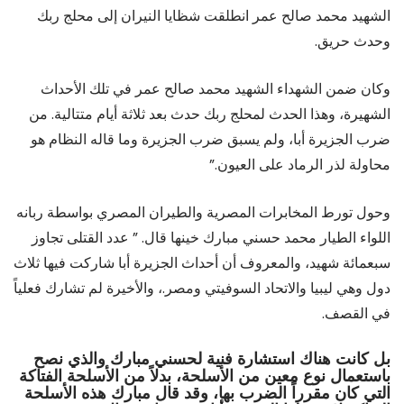
الشهيد محمد صالح عمر انطلقت شظايا النيران إلى محلج ربك
وحدث حريق.
وكان ضمن الشهداء الشهيد محمد صالح عمر في تلك الأحداث
الشهيرة، وهذا الحدث لمحلج ربك حدث بعد ثلاثة أيام متتالية. من
ضرب الجزيرة أبا، ولم يسبق ضرب الجزيرة وما قاله النظام هو
محاولة لذر الرماد على العيون.”
وحول تورط المخابرات المصرية والطيران المصري بواسطة ربانه
اللواء الطيار محمد حسني مبارك خينها قال. ” عدد القتلى تجاوز
سبعمائة شهيد، والمعروف أن أحداث الجزيرة أبا شاركت فيها ثلاث
دول وهي ليبيا والاتحاد السوفيتي ومصر.، والأخيرة لم تشارك فعلياً
في القصف.
بل كانت هناك استشارة فنية لحسني مبارك والذي نصح
باستعمال نوع معين من الأسلحة، بدلاً من الأسلحة الفتاكة
التي كان مقرراً الضرب بها، وقد قال مبارك هذه الأسلحة