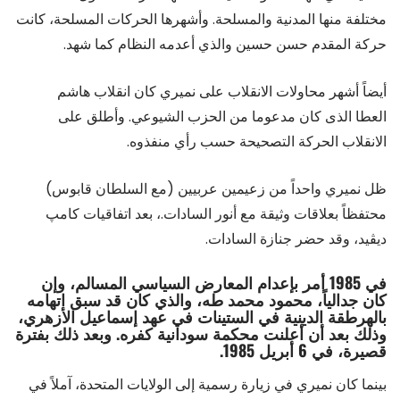
مختلفة منها المدنية والمسلحة. وأشهرها الحركات المسلحة، كانت
حركة المقدم حسن حسين والذي أعدمه النظام كما شهد.
أيضاً أشهر محاولات الانقلاب على نميري كان انقلاب هاشم
العطا الذى كان مدعوما من الحزب الشيوعي. وأطلق على
الانقلاب الحركة التصحيحة حسب رأي منفذوه.
ظل نميري واحداً من زعيمين عربيين (مع السلطان قابوس)
محتفظاً بعلاقات وثيقة مع أنور السادات.، بعد اتفاقيات كامپ
ديڤيد، وقد حضر جنازة السادات.
في 1985 أمر بإعدام المعارض السياسي المسالم، وإن
كان جدالياً، محمود محمد طه، والذي كان قد سبق اتهامه
بالهرطقة الدينية في الستينات في عهد إسماعيل الأزهري،
وذلك بعد أن أعلنت محكمة سودانية كفره. وبعد ذلك بفترة
قصيرة، في 6 أبريل 1985.
بينما كان نميري في زيارة رسمية إلى الولايات المتحدة، آملاً في