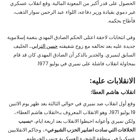
الحصول على قدر أكبر من المعونة المالية. وقع انقلاب عسكري
غير دموي بقيادة وزير دفاعه، اللواء عبد الرحمن سوار الذهب،
فأطاح بحكمه.
وفي انتخابات لاحقة اعتلى الحكم الصادق المهدي بنغمة إسلاموية
جديدة عليه بعد تحالفه مع زوج شقيقته
حسن الترابي
.، الحليف
السابق لنميري. والجدير بالذكر أن الصادق المهدي كان قد قام
بمحاولة انقلاب فاشلة على نميري في يوليو 1977.
الانقلابات عليه:
انقلاب هاشم العطا:
وقع أول انقلاب ضد نميري في حوالي الثالثة بعد ظهر يوم الاثنين
19 يوليو 1971، وهو الانقلاب المعروف بـ«انقلاب هاشم العطا».،
ولكن نميري وأعوانه احبطوا الانقلاب بعد اربعة ايام، «
بسبب
الخلافات التي سادت اضابير الحزب الشيوعي
».، وحاكم الانقلابيين
عسكريا في منطقة الشجرة العسكرية جنوب الخرطوم.