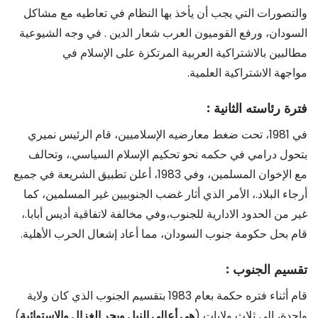
والتصورات التي يجب أن يأخذ بها النظام في تعاطيه مع مشاكل
السودان، ورفع القوميون العرب شعار الدين . في وجه الشيوعية
مطالبين بالاشتراكية العربية المرتكزة على الإسلام في
مواجهة الاشتراكية العلمية.
فترة رئاسته الثانية :
في 1981، تحت ضغط معارضيه الإسلاميين، قام الرئيس نميري
بتحول درامي في حكمه نحو تحكيم الإسلام السياسي.، وتحالف
مع الإخوان المسلمين، وفي 1983، أعلن تطبيق الشريعة في جميع
أرجاء البلاد.، الأمر الذي أثار غضب الجنوبيين غير المسلمين، كما
غير من الحدود الادارية للجنوب،وفي مخالفة لاتفاقية أديس أبابا.،
قام بحل حكومة جنوب السودان، مما أعاد إشعال الحرب الأهلية.
تقسيم الجنوب :
قام أثناء فتره حكمة بعام 1983 بتقسيم الجنوب الذي كان ولاية
واحدة، إلى ثلاث ولايات (
هي أعالي النيل وبحر الغزال والإستوائية
)