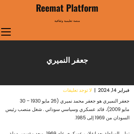
Ski
Reemat Platform
t
conten
منصة تعليمية وثقافية
جعفر النميري
فبراير 14, 2024
|
لا توجد تعليقات
جعفر النميري هو جعفر محمد نميري (26 مايو 1930 – 30
مايو 2009)، قائد عسكري وسياسي سوداني . شغل منصب رئيس
السودان من 1969 إلى 1985.
تولى السلطة بعد انقلاب عسكري عام 1969، ويعد مؤسس دولة