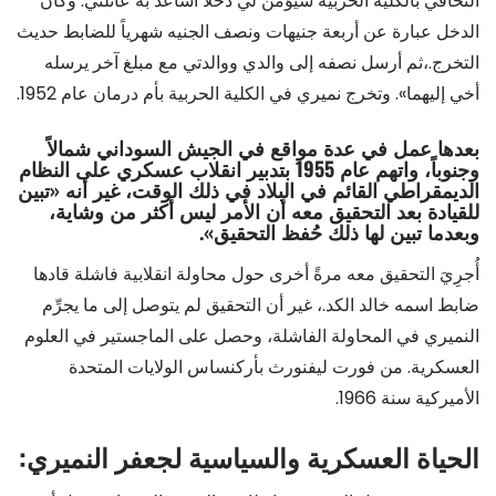
التحاقي بالكلية الحربية سيؤمن لي دخلاً أساعد به عائلتي. وكان
الدخل عبارة عن أربعة جنيهات ونصف الجنيه شهرياً للضابط حديث
التخرج.،ثم أرسل نصفه إلى والدي ووالدتي مع مبلغ آخر يرسله
أخي إليهما». وتخرج نميري في الكلية الحربية بأم درمان عام 1952.
بعدها عمل في عدة مواقع في الجيش السوداني شمالاً
وجنوباً، واتهم عام 1955 بتدبير انقلاب عسكري على النظام
الديمقراطي القائم في البلاد في ذلك الوقت، غير أنه «
تبين
للقيادة بعد التحقيق معه أن الأمر ليس أكثر من وشاية،
وبعدما تبين لها ذلك حُفظ التحقيق
».
أُجرِيَ التحقيق معه مرةً أخرى حول محاولة انقلابية فاشلة قادها
ضابط اسمه خالد الكد.، غير أن التحقيق لم يتوصل إلى ما يجرِّم
النميري في المحاولة الفاشلة، وحصل على الماجستير في العلوم
العسكرية. من فورت ليفنورث بأركنساس الولايات المتحدة
الأميركية سنة 1966.
الحياة العسكرية والسياسية لجعفر النميري: