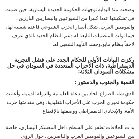
وضحت منذ البداية توجهات الحكومة الجديدة اليسارية، حين ضمت
في تشكيلتها عددا كبيرا من الشيوعيين واليساريبن البارزين.،
والقوميين العرب، شكل أنصار الحزب الشيوعي قاعدة شعبية لها،
فيما تولت المنظمات التابعة له دعم النظام الجديد.،الذي عرف
لاحقاً بنظام مايو،وحشد التأييد الشعبي له.
ركزت البيانات الأولى للحكام الجدد على فشل التجربة
الديمقراطية، ذات الأحزاب المتعددة في السودان في حل
مشكلات السودان الثلاثة:
التنمية والجنوب والدستور
:
الذي شله الصراع الحاد بين دعاة العلمانية والدولة الدينية، وأعلنت
حكومة نميرى الحرب على الأحزاب التقليدية، وفي مقدمتها حزب
الأمة. والإتحادي الديمقراطي ووصفتها بالإقطاع.
بدأت الخلافات تطفو على السطح داخل المعسكر اليساري، خاصة
بين الشيوعيين والقوميين العرب والناصريين . حول الرؤى