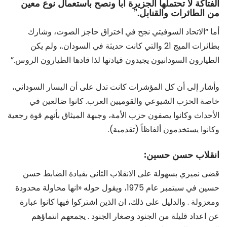
الفتاكة لا تحتملها الجزيرة أبا ونصح باستعمال نوع معين
من الطائرات والقنابل.”
أما “الاتحاد السوفيتي نجح في اختراق حاجز الصوت، وشارك
بطائرات الميج 21 والتي كانت حديثة في السودان.، ولم يكن
الطيارون السودانيون يجيدون قيادتها لذا قادها الطيارون الروس.”
وأشار إلى أن كل المؤشرات كانت تدل على أن اليسار السوداني،
خاصة الحزب الشيوعي والقوميين العرب. كانوا ضالعين في
الأحداث وكانوا يصفون حزب الأمة، وجبهة الميثاق بأنهم قوة رجعية
وكانوا يستخدمون ألفاظاً (تقدمية).
انقلاب حسن حسين:
قضى نميري بسهولة على الانقلاب الثاني بقيادة الضابط حسن
حسين في سبتمبر عام 1975، ويقول حوله «انها محاولة محدودة
ومعزولة . والدليل على ذلك، ان الذين اشتركوا فيها كانوا عبارة
عن اعداد قليلة من الجنود وصغار الجنود . يجمعهم انتماؤهم