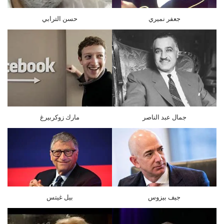
جعفر نميري
حسن الترابي
جمال عبد الناصر
مارك زوكربيرغ
جيف بيزوس
بيل غيتس