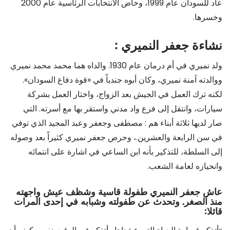
عاد للسودان عام 1999، وخاض الانتخابات الرئاسية عام 2000
وخسرها.
نشاءة جعفر النميري :
ولد نميري في أم درمان عام 1930. والداه هما محمد محمد نميري
ووالدته آمنة نميري، وكان أبوه جندياً في «قوة دفاع السودان».
لكنه ترك العمل في الجيش بعد الزواج، واختار العمل بشركة
سيارات، وانتقل إلى فرع واد مدني واستقر بها مع أسرته. التي
صار لديها ثلاثة أبناء هم : مصطفى وجعفر وعبد المجيد الذي توفي
في سن الرابعة والعشرين.، وحرص جعفر نميري كثيراً بعد وصوله
إلى السلطة، للتذكير بأنه ابن الساعي في اشارة على انتمائه
وانحيازه لعامة الشعب.
عاش جعفر النميري طفولة قاسية وشظف عيش واجهته
منذ الصغر. وتحدث عن طفولته وشبابه في إحدى المرات
قائلا: