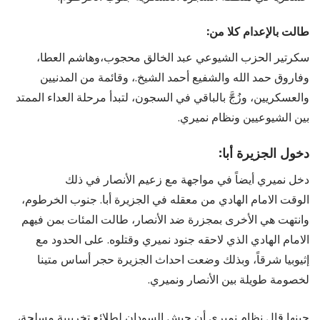
طالت بالإعدام كلا من:
سكرتير الحزب الشيوعي عبد الخالق محجوب،وهاشم العطا،
وفاروق حمد الله والشفيع أحمد الشيخ.، وقائمة من المدنيين
والعسكريين، وزُجَّ بالباقي في السجون، لتبدأ مرحلة العداء الممتد
بين الشيوعيين ونظام نميري.
دخول الجزيرة أبا:
دخل نميري أيضاً في مواجهة مع زعيم الأنصار في ذلك
الوقت الامام الهادي من معقله في الجزيرة أبا. جنوب الخرطوم،
وانتهت هي الأخرى بمجزرة ضد الأنصار، طالت المئات بمن فيهم
الامام الهادي الذي لاحقه جنود نميري وقتلوه. على الحدود مع
إثيوبيا شرقاً، وبذلك وضعت احداث الجزيرة حجر أساس متينا
لخصومة طويلة بين الأنصار ونميري.
حينها قال نظام نميري أن جيش السودان لطلائع تخريبية مسلحة،