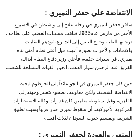
الانتفاضة علي جعفر النميري :
سافر جعفر النميري في رحلة علاج إلى واشنطن في الاسبوع
الأخير من مارس عام1985، فبلغت مسببات الغضب على نظامه .
درجاتها العليا، وخرج الناس إلى الشارع تقودهم النقابات،
والاتحادات والأحزاب بصورة أعيت حيل أعتى نظام أمني بناه
نميري . في سنوات حكمه، فأعلن وزير دفاع النظام آنذاك،
الفريق عبد الرحمن سوار الذهب، انحياز القوات المسلحة للشعب.
حين كان جعفر النميري في الجو عائداً إلى الخرطوم ليحبط
الانتفاضة الشعبية، ولكن معاونيه . نصحوه بتغيير وجهته إلى
القاهرة، وقبل سقوطه بعامين كان قد رأت وكالة الاستخبارات
المركزية الأميركية.، أن سقوط نميري صار قريباً بسبب تطبيق
الشريعة وتقسيم جنوب السودان لثلاث أقسام.
المنفى والعودة لجعفر النميري :