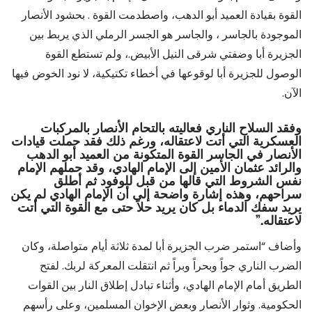
القوة بقيادة العميد أبو الدهب، واصطدمت القوة . بحشود الأنصار
الموجودة بالجاسر ، والجاسر هو الجسر الرملي الذي يربط بين
الجزيرة أبا وضفتي شرقى النيل الأبيض.، ولم تستطع القوة
الوصول للجزيرة أبا لوقوعها في أخطاء تكتيكية، لا نود الخوض فيها
الآن.
وفقد السلاح الناري فعاليته بالتحام الأنصار بالمركبات
العسكرية التي أتت لاعتقاله، ورغم ذلك فقد حملت قيادات
الأنصار في الجاسر القوة المتكونة من العميد أبو الدهب
والرائد عثمان الأمين إلى الإمام الهادي، وقد حملهم الإمام
نفس الشروط التي قالها من قبل للوفود ثم أطلق
سراحهم، وهذه إشارة واضحة إلى أن الإمام الهادي لم يكن
يريد سفك الدماء بل كان يريد حلاً حتى مع القوة التي أتت
لاعتقاله.”
وأضاف “استمر ضرب الجزيرة أبا لمدة ثلاثة أيام متواصلة، وكان
الضرب الناري جواً وبحراً وبراً ثم انتقلت المعركة لربك. لفتح
الطريق أمام الإمام الهادي، وأثناء تبادل إطلاق النار بين القوات
الحكومية. وثوار الأنصار وبعض الإخوان المسلمين، وعلى رأسهم