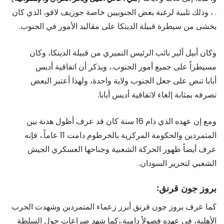
. ، وذلك تلبية لرغبة بعض الجنوبيين خاصة جوزيف لاقو، الذي كان
يخشى من سيطرة قبيلة الدينكا على مقاليد الأمور في الجنوب.
وكان أبيل ألير نائب الرئيس النميري من قبيلة الدينكا، وكان
مسيطراً على جميع أمور الجنوب.، ويذكر أن اتفاقية أديس
أبابا تنص على جعل الجنوب ولاية واحدة، ولهذا أعتبر البعض
تصرفه بمثابة إلغاء لاتفاقية أديس أبابا.
ومع إن عهده الذي دام 16 سنة كان قد عرف أطول هدنة بين
المتمردين والحكومة المركزية بالخرطوم دامت 11 عاماً.، فإنه
عرف أيضاً ظهور الحركة الشعبية وجناحها العسكري الجيش
الشعبي لتحرير السودان.
بروز جون قرنق:
كما عرف بروز جون قرنق أبرز زعماء المتمردين وشهدت الحرب
الأهلية، في عهده فصولاً دامية.،كما شهد صراعات حول السلطة