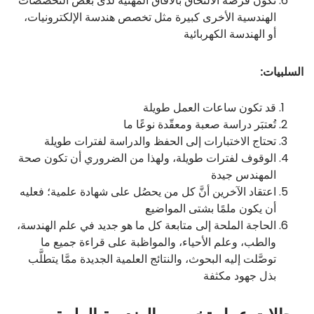
تكون فرصة الالتحاق بالآفاق المهنية لدى بعض التخصصات
الهندسية الأخرى كبيرة مثل تخصص هندسة الإلكترونيات،
أو الهندسة الكهربائية
السلبيات:
قد تكون ساعات العمل طويلة
تُعتبَر دراسة صعبة ومعقّدة نوعًا ما
تحتاج الاختبارات إلى الحفظ والدراسة لفترات طويلة
الوقوف لفترات طويلة، ولهذا من الضروري أن تكون صحة
المهندس جيدة
اعتقاد الآخرين أنَّ كل من يحصُل على شهادة علمية؛ فعليه
أن يكون ملمًا بشتى المواضيع
الحاجة الملحة إلى متابعة كل ما هو جديد في علم الهندسة،
والطب، وعلم الأحياء، والمواظبة على قراءة جميع ما
توصَّلت إليه البحوث، والنتائج العلمية الجديدة ممَّا يتطلَّب
بذل جهود مكثفة
مجالات عمل تخصص الهندسة الطبية