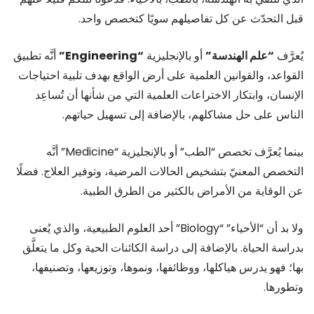
قبل التحدّث عن كل تفاصيلهم سويًا كتخصص واحد.
يُعرَّف
“علم الهندسة”
أو بالإنجليزية
“Engineering”
أنَّه تطبيق
القواعد، والقوانين العلمية على أرض الواقع بهدف تلبية احتياجات
الإنسان، وابتكار الاختراعات العلمية التي من شأنها أن تُساعِد
الناس على حل مشاكلهم، بالإضافة إلى تسهيل حياتهم.
بينما يُعرَّف تخصص “الطب” أو بالإنجليزية “Medicine” أنَّه
التخصص المعنيّ بتشخيص الحالات المرضية، وتوفير العلاج. فضلًا
عن الوقاية من الأمراض بالكثير من الطرق الطبية.
ولا بد أن “الأحياء” “Biology” أحد العلوم الطبيعية، والذي يُعنى
بدراسة الحياة. بالإضافة إلى دراسة الكائنات الحية وكل ما يتعلَّق
بها؛ فهو يدرس هياكلها، ووظائفها، ونموها، وتوزيعها، وتصنيفها،
وتطورها.