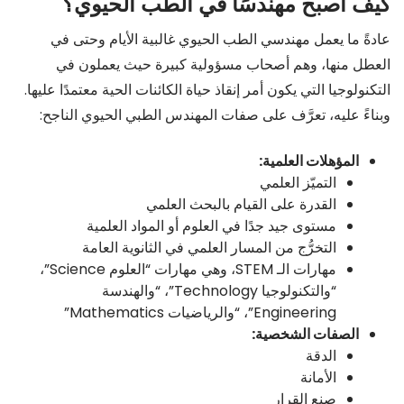
كيف أُصبح مهندسًا في الطب الحيوي؟
عادةً ما يعمل مهندسي الطب الحيوي غالبية الأيام وحتى في
العطل منها، وهم أصحاب مسؤولية كبيرة حيث يعملون في
التكنولوجيا التي يكون أمر إنقاذ حياة الكائنات الحية معتمدًا عليها.
وبناءً عليه، تعرَّف على صفات المهندس الطبي الحيوي الناجح:
المؤهلات العلمية:
التميّز العلمي
القدرة على القيام بالبحث العلمي
مستوى جيد جدًا في العلوم أو المواد العلمية
التخرُّج من المسار العلمي في الثانوية العامة
مهارات الـ STEM، وهي مهارات “العلوم Science”،
“والتكنولوجيا Technology”، “والهندسة
Engineering”، “والرياضيات Mathematics”
الصفات الشخصية:
الدقة
الأمانة
صنع القرار