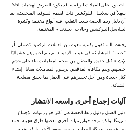
الحصول على العملات الرقمية. قد يكون التعرض لهجمات 51%
سهلاً في سلاسل البلوكشين ذات القيمة السوقية المنخفضة. بما
أن دليل ربط الحصة شديد التقلب، فله أنواع مختلفة وكثيرة
لسلاسل البلوكشين وحالات الاستخدام المختلفة.
يحتفظ المدققون بكمية معينة من العملات الرقمية كضمان، أو
“حصة”، للمشاركة في عملية الإجماع. ثم يتم اختيارهم عشوائيًا
لإنشاء كتل جديدة والتحقق من صحة المعاملات بناءً على حجم
حصتهم. وتتم مكافأة المدققين برسوم المعاملات مقابل إنشاء
كتل جديدة ومن أجل تحفيزهم على العمل بما يحقق مصلحة
الشبكة.
آليات إجماع أخرى واسعة الانتشار
دليل العمل ودليل ربط الحصة هي أكثر خوارزميات الإجماع
شيوعًا، ولكن توجد خوارزميات أخرى. بعضها طرق هجينة تجمع
بين عناصر من كلا النظامين، بينما بعضها الآخر طرق مختلفة