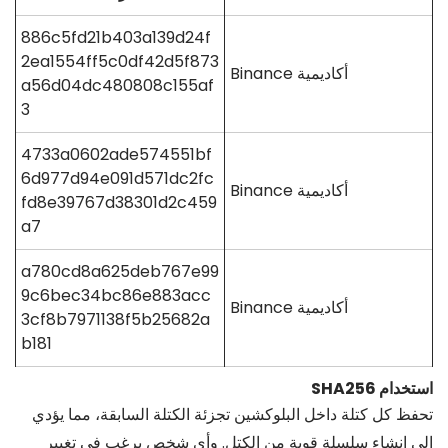
886c5fd21b403a139d24f
2ea1554ff5c0df42d5f873
أكاديمية Binance
a56d04dc480808c155af
3
4733a0602ade574551bf
6d977d94e091d571dc2fc
أكاديمية Binance
fd8e39767d38301d2c459
a7
a780cd8a625deb767e99
9c6bec34bc86e883acc
أكاديمية Binance
3cf8b7971138f5b25682a
b181
استخدام SHA256
تحفظ كل كتلة داخل البلوكشين تجزئة الكتلة السابقة، مما يؤدي
إلى إنشاء سلسلة قوية من الكتل. وأي شخص يرغب في تغيير