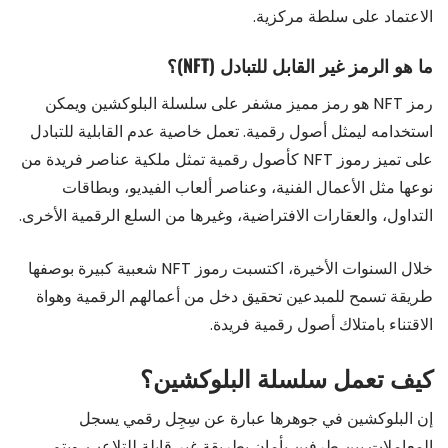
الاعتماد على سلطة مركزية.
ما هو الرمز غير القابل للتبادل (NFT)؟
رمز NFT هو رمز مميز مشفر على سلسلة البلوكشين ويمكن
استخدامه ليمثل أصول رقمية. تعمل خاصية عدم القابلية للتبادل
على تميز رموز NFT كأصول رقمية تمثل ملكية عناصر فريدة من
نوعها مثل الأعمال الفنية، وعناصر ألعاب الفيديو، وبطاقات
التداول، والعقارات الافتراضية، وغيرها من السلع الرقمية الأخرى.
خلال السنوات الأخيرة، اكتسبت رموز NFT شعبية كبيرة بوصفها
طريقة تسمح للمبدعين تحقيق دخل من أعمالهم الرقمية وهواة
الاقتناء بامتلاك أصول رقمية فريدة.
كيف تعمل سلسلة البلوكشين؟
إن البلوكشين في جوهرها عبارة عن سِجِل رقمي يسجل
المعاملات بين طرفين بأمان بطريقة غير قابلة للتلاعب. ويتم