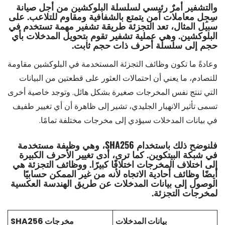
والتشفير أمرٌ رئيسي لسلسلة البلوكشين من أجل صيانة
سِجِل معاملات آمن يتمتع بالشفافية ومقاوم للتلاعب. على
سبيل المثال، تعد التجزئة طريقة تشفير مهمة تستخدم في
البلوكشين. وهي عملية تشفير تقوم بتحويل المدخلات بأي
حجم إلى سلسلة أحرف ذات حجم ثابت.
وعادةً ما تكون وظائف التجزئة المستخدمة في البلوكشين مقاومة
للتصادم، ما يعني أن احتمالات العثور على قطعتين من البيانات
التي تنتج نفس المخرجات صغيرة بشكل هائل. وتوجد خاصية أخرى
تسمى تأثير الانهيار الجليدي، تشير إلى ظاهرة أن أي تغيير طفيف
في بيانات المدخلات سيؤدي إلى مخرجات مختلفة تمامًا.
فلنوضح ذلك باستخدام SHA256، وهي وظيفة مستخدمة
في شبكة البيتكوين. كما ترى، أدى تغيير الأحرف الكبيرة
إلى اختلاف المخرجات اختلافًا كبيرًا. ووظائف التجزئة هي
أيضًا وظائف أحادية الاتجاه لأنه من غير الممكن حسابيًا
الوصول إلى بيانات المدخلات عن طريق الهندسة العكسية
لمخرجات التجزئة.
بيانات المدخلات
مخرجات SHA256