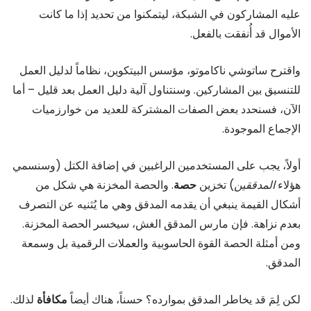
عليه المشاركون في الشبكة، ليتمكنوا من تحديد إذا ما كانت
الأموال قد أُنفقت بالفعل.
واقترح ساتوشي ناكاموتو، مؤسس البيتكوين، نظاماً لدليل العمل
للتنسيق بين المشاركين. وسنتناول آلية دليل العمل بعد قليل – أما
الآن، فسنحدد بعض الصفات المشتركة للعديد من خوارزميات
الإجماع الموجودة.
أولاً، يجب على المستخدمين الراغبين في إضافة الكتل (وسنسمي
هؤلاء
المدققين
) تخزين
حصة
. والحصة المخزنة هي شكل من
أشكال القيمة ينبغي أن يقدمه المدقق وهي ما يُثنيه عن التصرف
بعدم نزاهة. فإن مارس المدقق الغش، سيخسر الحصة المخزنة.
ومن أمثلة الحصة القوة الحاسوبية والعملات الرقمية بل وسمعة
المدقق.
لكن لِمَ قد يخاطر المدقق بموارده؟ حسناً، هناك أيضاً
مكافأة
لذلك.